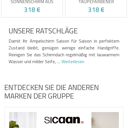
SONNENSCHIRM AUS
TAUPEFARBENER
GRAUEM ALUMINIUM - 360°
ALUMINIUM-FREIARMSCHIRM
318 €
318 €
DREHBAR UND NEIGBAR +
- 360° DREHBAR UND
BESCHWERUNGSPLATTEN
NEIGBAR + BALLASTPLATTEN
UV-beständiger grauer Stoff
UV-beständiger,
360°-Drehung und
taupefarbener Stoff
UNSERE RATSCHLÄGE
verstellbare Neigung
360°-Drehung und
Robuster Aluminiumrahmen
verstellbare Neigung
Opfer seines eigenen Erfolgs!
Opfer seines eigenen Erfolgs!
Gewichtspolster und
Stabiles Aluminiumgestell
Damit Ihr Ampelschirm Saison für Saison in perfektem
Schutzhülle inklusive
Gewichtspolster und
Schutzhülle inklusive
Zustand bleibt, genügen wenige einfache Handgriffe.
Reinigen Sie das Schirmdach regelmäßig mit lauwarmem
Wasser und milder Seife, …
Weiterlesen
ENTDECKEN SIE DIE ANDEREN
MARKEN DER GRUPPE