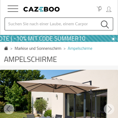
| -10% MIT CODE SUMMER10
☀️ LE
Markise und Sonnenschirm
Ampelschirme
AMPELSCHIRME
Previous
Next