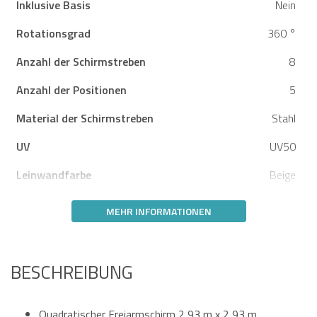
Inklusive Basis
Nein
Rotationsgrad
360 °
Anzahl der Schirmstreben
8
Anzahl der Positionen
5
Material der Schirmstreben
Stahl
UV
UV50
Leinwandfarbe
Beige
MEHR INFORMATIONEN
BESCHREIBUNG
Quadratischer Freiarmschirm 2,93 m x 2,93 m