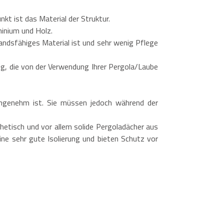
(BxTxH)
gs!
Opfer seines eigenen Erfolgs!
razitgrau
Gestell: Epoxy-Stahl - Anthrazitgrau
t ist das Material der Struktur.
lgrau
Dach : 100% Polyester -
e
Anthrazitgrau
minium und Holz.
Inkl. Zubehör und spezifische
andsfähiges Material ist und sehr wenig Pflege
Schrauben
ng, die von der Verwendung Ihrer Pergola/Laube
ngenehm ist. Sie müssen jedoch während der
hetisch und vor allem solide Pergoladächer aus
ine sehr gute Isolierung und bieten Schutz vor