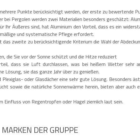
(BxTxH)
TxH)
Opfer seines eigenen Erfol
er seines eigenen Erfolgs!
Gestell: Epoxy-Stahl - Anth
ell: Epoxy-Stahl - Anthrazitgrau
mehrere Punkte berücksichtigt werden, der erste zu bewertende Punk
Dach : 100% Polyester - Hel
 : 100% Polyester - Hellgrau
Inkl. Zubehör und spezifisch
. Zubehör und spezifische
ber bei Pergolen werden zwei Materialien besonders geschätzt: Alu
Schrauben
rauben
 Ihr Äußeres sind, hat Aluminium den Vorteil, dass es ein widerst
lmäßige und systematische Pflege erfordert.
t das zweite zu berücksichtigende Kriterium die Wahl der Abdecku
, die Sie vor der Sonne schützt und die Hitze reduziert
eil, dass sie Luft durchlassen, was bei heißem Wetter sehr a
ne Lösung, sie das ganze Jahr über zu genießen.
d Plexiglas- oder Glasdächer eine sehr gute Lösung. Besonders äst
cht sowie die natürliche Sonnenwärme herein, bieten aber auch e
m Einfluss von Regentropfen oder Hagel ziemlich laut sein.
N MARKEN DER GRUPPE