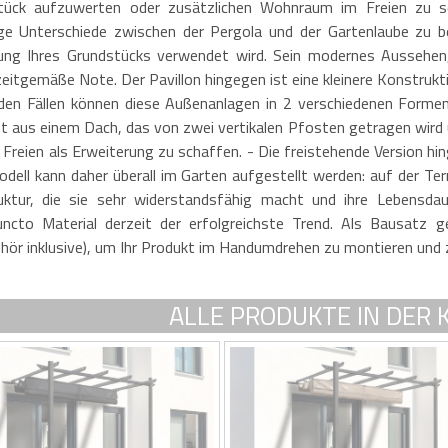
stück aufzuwerten oder zusätzlichen Wohnraum im Freien zu sch
inige Unterschiede zwischen der Pergola und der Gartenlaube zu b
erung Ihres Grundstücks verwendet wird. Sein modernes Aussehen
eitgemäße Note. Der Pavillon hingegen ist eine kleinere Konstrukti
eiden Fällen können diese Außenanlagen in 2 verschiedenen Formen
 aus einem Dach, das von zwei vertikalen Pfosten getragen wird 
reien als Erweiterung zu schaffen. - Die freistehende Version hin
odell kann daher überall im Garten aufgestellt werden: auf der 
uktur, die sie sehr widerstandsfähig macht und ihre Lebensdaue
cto Material derzeit der erfolgreichste Trend. Als Bausatz gel
ör inklusive), um Ihr Produkt im Handumdrehen zu montieren und zu
ALLE PRODUKTE IN DER 