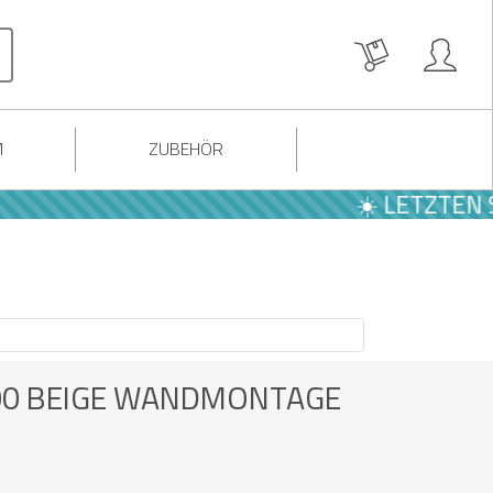
M
ZUBEHÖR
☀️ LETZTEN SOMMER AN
00 BEIGE WANDMONTAGE