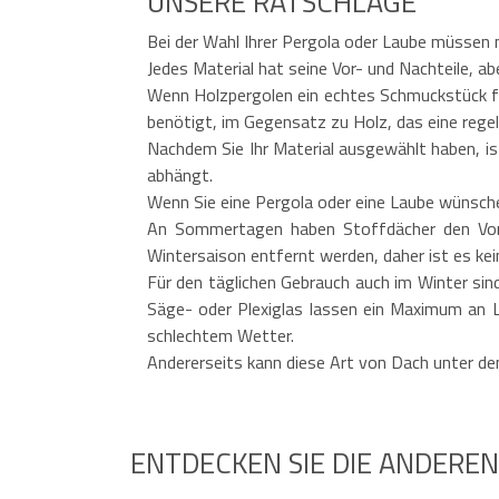
UNSERE RATSCHLÄGE
(Bx
Opf
Gest
Bei der Wahl Ihrer Pergola oder Laube müssen 
Dach
Inkl
Jedes Material hat seine Vor- und Nachteile, a
Sch
Wenn Holzpergolen ein echtes Schmuckstück für
benötigt, im Gegensatz zu Holz, das eine rege
Nachdem Sie Ihr Material ausgewählt haben, is
abhängt.
Wenn Sie eine Pergola oder eine Laube wünschen
An Sommertagen haben Stoffdächer den Vort
Wintersaison entfernt werden, daher ist es kei
Für den täglichen Gebrauch auch im Winter sin
Säge- oder Plexiglas lassen ein Maximum an Li
schlechtem Wetter.
Andererseits kann diese Art von Dach unter de
ENTDECKEN SIE DIE ANDERE