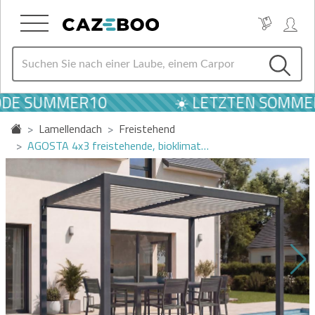
DE SUMMER10
☀️ LETZTEN SOMMER A
Lamellendach
Freistehend
AGOSTA 4x3 freistehende, bioklimat…