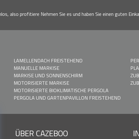
nlos, also profitiere Nehmen Sie es und haben Sie einen guten Einka
LAMELLENDACH FREISTEHEND
PER
MANUELLE MARKISE
PLA
MARKISE UND SONNENSCHIRM
ZU
MOTORISIERTE MARKISE
ZUB
MOTORISIERTE BIOKLIMATISCHE PERGOLA
PERGOLA UND GARTENPAVILLON FREISTEHEND
ÜBER CAZEBOO
I