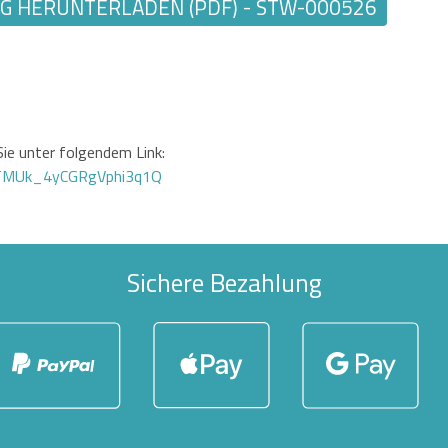
 HERUNTERLADEN (PDF) - STW-000526
ie unter folgendem Link:
GTMUk_4yCGRgVphi3q1Q
Sichere Bezahlung