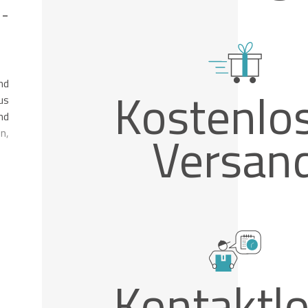
 -
nd
Kostenlo
us
nd
Versan
n,
Kontaktl