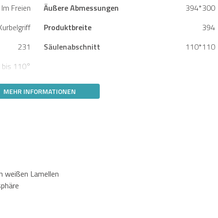
Im Freien
Äußere Abmessungen
394*300
Kurbelgriff
Produktbreite
394
231
Säulenabschnitt
110*110
 bis 110°
MEHR INFORMATIONEN
n weißen Lamellen
sphäre