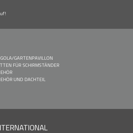
uf!
GOLA/GARTENPAVILLON
TTEN FÜR SCHIRMSTÄNDER
BEHÖR
EHÖR UND DACHTEIL
NTERNATIONAL