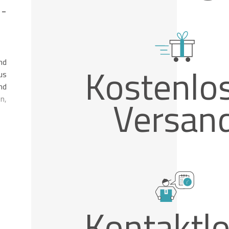
 -
nd
Kostenlo
us
nd
Versan
n,
Kontaktl