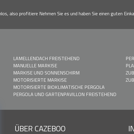
nlos, also profitiere Nehmen Sie es und haben Sie einen guten Einka
LAMELLENDACH FREISTEHEND
PER
MANUELLE MARKISE
PLA
MARKISE UND SONNENSCHIRM
ZU
MOTORISIERTE MARKISE
ZUB
MOTORISIERTE BIOKLIMATISCHE PERGOLA
PERGOLA UND GARTENPAVILLON FREISTEHEND
ÜBER CAZEBOO
I