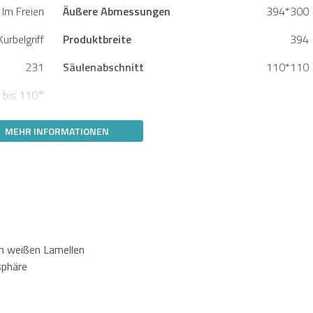
Im Freien
Äußere Abmessungen
394*300
Kurbelgriff
Produktbreite
394
231
Säulenabschnitt
110*110
 bis 110°
MEHR INFORMATIONEN
n weißen Lamellen
sphäre