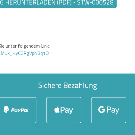
 HERUNTERLADEN (PDF) - STW-000528
ie unter folgendem Link:
GTMUk_4yCGRgVphi3q1Q
Sichere Bezahlung