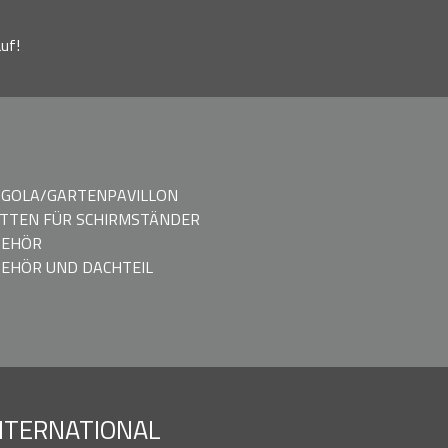
uf!
GOLA/GARTENPAVILLON
TTEN FÜR SCHIRMSTÄNDER
BEHÖR
EHÖR UND DACHTEIL
NTERNATIONAL