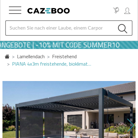
GEBOTE | -10% MIT CODE SUMMER10
Lamellendach
Freistehend
PIANA 4x3m freistehende, bioklimat…