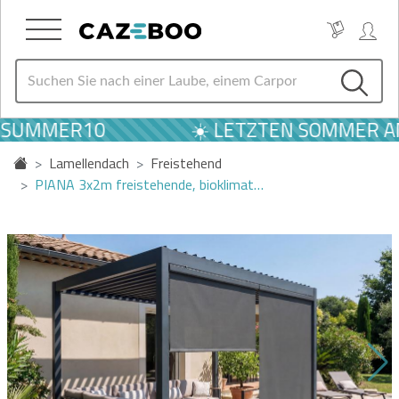
 SUMMER10
☀️ LETZTEN SOMMER AN
Lamellendach
Freistehend
PIANA 3x2m freistehende, bioklimat…