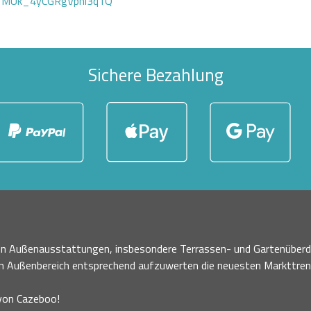
GTMUk_4yCGRgVphi3q1Q
Sichere Bezahlung
nen Außenausstattungen, insbesondere Terrassen- und Gartenüberd
en Außenbereich entsprechend aufzuwerten die neuesten Markttre
 von Cazeboo!