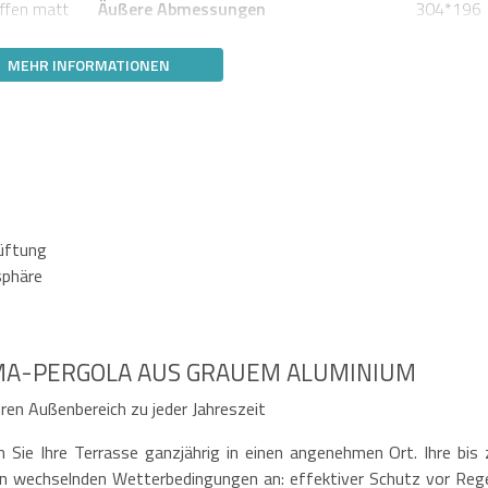
iffen matt
Äußere Abmessungen
304*196
MEHR INFORMATIONEN
lüftung
sphäre
MA-PERGOLA AUS GRAUEM ALUMINIUM
ren Außenbereich zu jeder Jahreszeit
Sie Ihre Terrasse ganzjährig in einen angenehmen Ort. Ihre bis 
en wechselnden Wetterbedingungen an: effektiver Schutz vor Reg