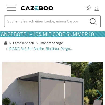
ANGEBOTE | -10% MIT CODE SUMMER10
Lamellendach
Wandmontage
PIANA 3x2,5m Anlehn-Bioklima-Pergo…