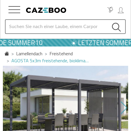
DE SUMMER10
☀️ LETZTEN SOMMER 
Lamellendach
Freistehend
AGOSTA 5x3m freistehende, bioklima…