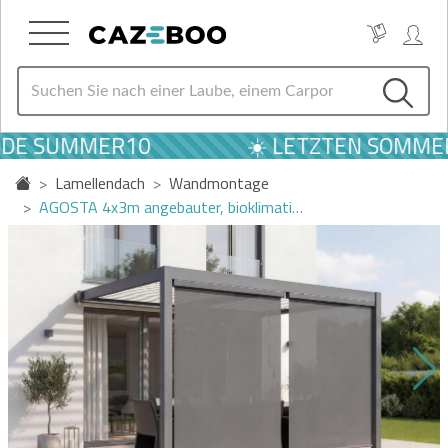
ODE SUMMER10
☀️ LETZTEN SOMMER
Lamellendach
Wandmontage
AGOSTA 4x3m angebauter, bioklimati…