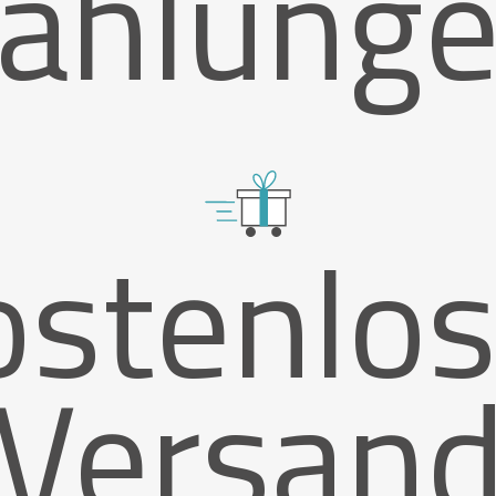
ahlung
ostenlos
Versan