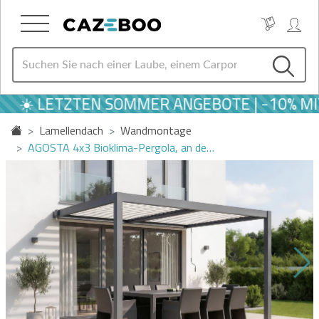
☀️ LETZTEN SOMMER ANGEBOTE | -10% MIT
Lamellendach
Wandmontage
AGOSTA 4x3 Bioklima-Pergola, an de…