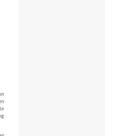
on
en
te
ng
en