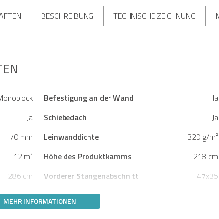
HAFTEN
BESCHREIBUNG
TECHNISCHE ZEICHNUNG
TEN
Monoblock
Befestigung an der Wand
Ja
Ja
Schiebedach
Ja
70 mm
Leinwanddichte
320 g/m²
12 m²
Höhe des Produktkamms
218 cm
286 cm
Vorderer Stangenabschnitt
47x35
MEHR INFORMATIONEN