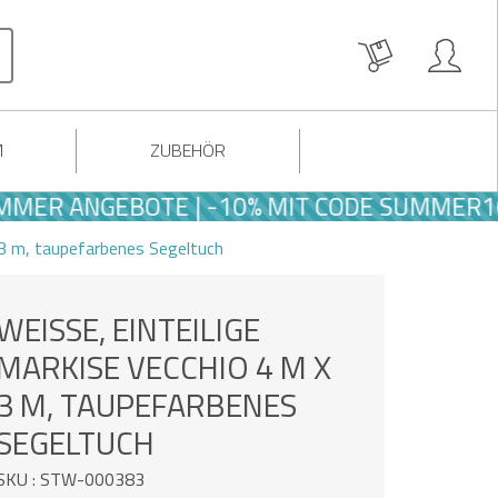
M
ZUBEHÖR
ANGEBOTE | -10% MIT CODE SUMMER10
 3 m, taupefarbenes Segeltuch
WEISSE, EINTEILIGE M
ARKISE VECCHIO 4 M X 3
M, TAUPEFARBENES S
EGELTUCH
SKU : STW-000383