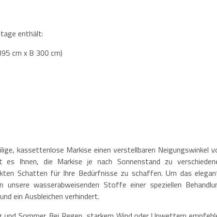
tage enthält:
395 cm x B 300 cm)
lige, kassettenlose Markise einen verstellbaren Neigungswinkel v
t es Ihnen, die Markise je nach Sonnenstand zu verschieden
ten Schatten für Ihre Bedürfnisse zu schaffen. Um das elegan
n unsere wasserabweisenden Stoffe einer speziellen Behandlu
und ein Ausbleichen verhindert.
ing und Sommer. Bei Regen, starkem Wind oder Unwettern empfehl