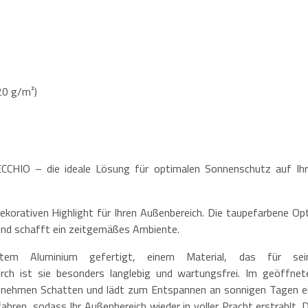
20 g/m²)
CCHIO – die ideale Lösung für optimalen Sonnenschutz auf Ihr
ekorativen Highlight für Ihren Außenbereich. Die taupefarbene Opt
e und schafft ein zeitgemäßes Ambiente.
etem Aluminium gefertigt, einem Material, das für sei
urch ist sie besonders langlebig und wartungsfrei. Im geöffnet
enehmen Schatten und lädt zum Entspannen an sonnigen Tagen ei
fahren, sodass Ihr Außenbereich wieder in voller Pracht erstrahlt. D