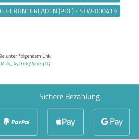
 HERUNTERLADEN (PDF) - STW-000419
ie unter folgendem Link:
GTMUk_4yCGRgVphi3q1Q
Sichere Bezahlung