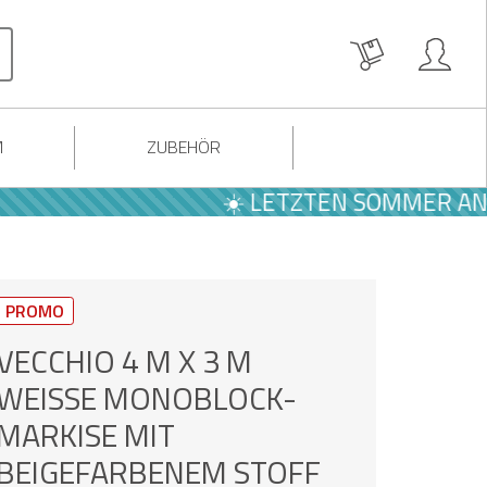
M
ZUBEHÖR
☀️ LETZTEN SOMMER ANGEBO
PROMO
VECCHIO 4 M X 3 M
WEISSE MONOBLOCK-M
ARKISE MIT B
EIGEFARBENEM STOFF U