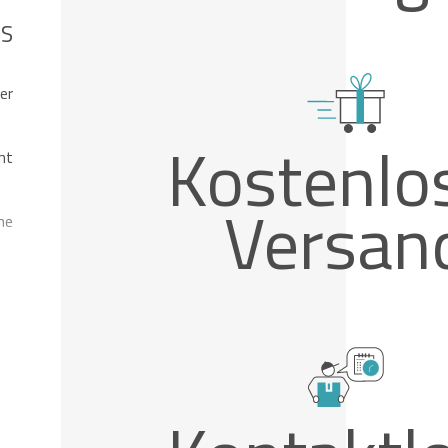
 S
er
Kostenlo
ht
Versan
ne