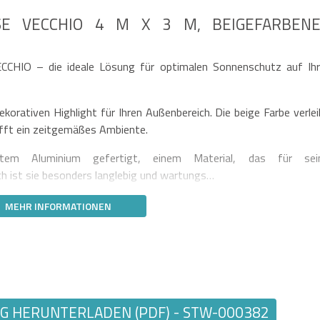
ISE VECCHIO 4 M X 3 M, BEIGEFARBENES
CCHIO – die ideale Lösung für optimalen Sonnenschutz auf Ihr
ekorativen Highlight für Ihren Außenbereich. Die beige Farbe verlei
afft ein zeitgemäßes Ambiente.
etem Aluminium gefertigt, einem Material, das für sei
ch ist sie besonders langlebig und wartungs…
MEHR INFORMATIONEN
 HERUNTERLADEN (PDF) - STW-000382