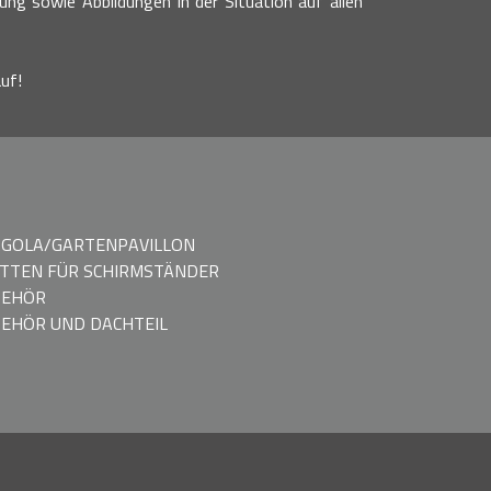
bung sowie Abbildungen in der Situation auf allen
uf!
GOLA/GARTENPAVILLON
TTEN FÜR SCHIRMSTÄNDER
BEHÖR
EHÖR UND DACHTEIL