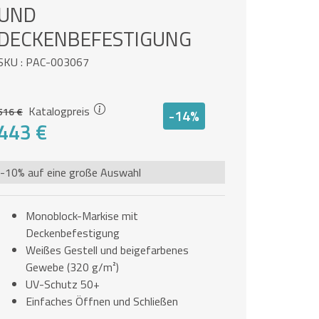
ND D
ECKENBEFESTIGUNG
SKU : PAC-003067
Katalogpreis
516 €
-14%
443 €
-10% auf eine große Auswahl
Monoblock-Markise mit
Deckenbefestigung
Weißes Gestell und beigefarbenes
Gewebe (320 g/m²)
UV-Schutz 50+
Einfaches Öffnen und Schließen