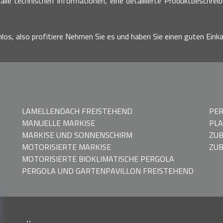
alle technischen Informationen, eine detaillierte Produktbeschrei
nlos, also profitiere Nehmen Sie es und haben Sie einen guten Einka
LAMELLENDACH FREISTEHEND
PER
MANUELLE MARKISE
PLA
MARKISE UND SONNENSCHIRM
ZU
MOTORISIERTE MARKISE
ZUB
MOTORISIERTE BIOKLIMATISCHE PERGOLA
PERGOLA UND GARTENPAVILLON FREISTEHEND