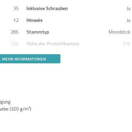
35
Inklusive Schrauben
Ja
12
Hinweis
Ja
286
Stammtyp
Monoblock
320
Höhe des Produktkamms
218
MEHR INFORMATIONEN
igung
webe (320 g/m²)