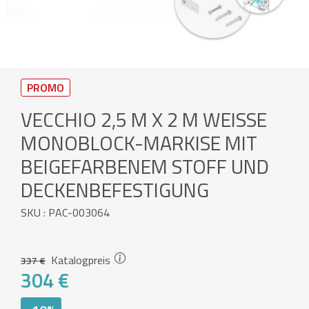
PROMO
VECCHIO 2,5 M X 2 M WEISSE M
ONOBLOCK-MARKISE MIT B
EIGEFARBENEM STOFF UND D
ECKENBEFESTIGUNG
SKU : PAC-003064
Katalogpreis
337 €
304 €