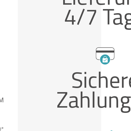
4/7 Ta
Sicher
Zahlun
EM
0°