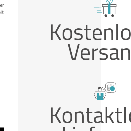
er
it
Kostenlo
Versa
Kontaktl