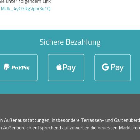
ie unter folgendem Link:
GTMUk_4yCGRgVphi3q1Q
Sichere Bezahlung
nen Außenausstattungen, insbesondere Terrassen- und Gartenüberd
en Außenbereich entsprechend aufzuwerten die neuesten Markttre