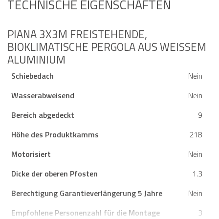
TECHNISCHE EIGENSCHAFTEN
PIANA 3X3M FREISTEHENDE,
BIOKLIMATISCHE PERGOLA AUS WEISSEM A
LUMINIUM
Schiebedach
Nein
Wasserabweisend
Nein
Bereich abgedeckt
9
Höhe des Produktkamms
218
Motorisiert
Nein
Dicke der oberen Pfosten
1.3
Berechtigung Garantieverlängerung 5 Jahre
Nein
Empfohlene Personenzahl für die Montage
3