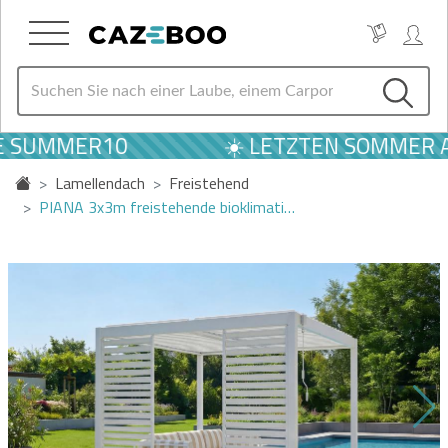
E SUMMER10
☀️ LETZTEN SOMMER AN
Lamellendach
Freistehend
PIANA 3x3m freistehende bioklimati…