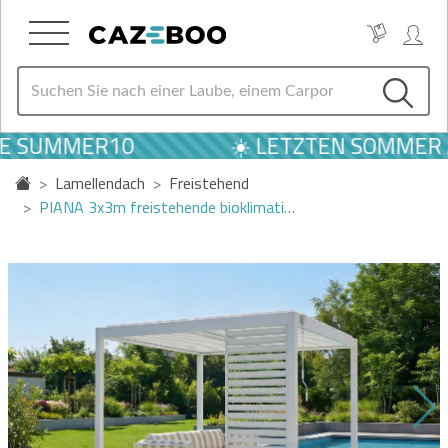
E SUMMER10
☀️ LETZTEN SOMMER A
Lamellendach
Freistehend
PIANA 3x3m freistehende bioklimati…