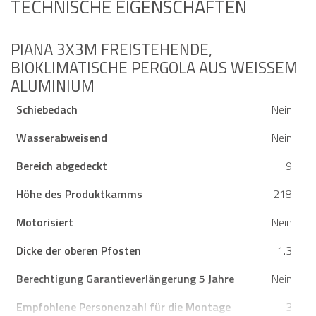
TECHNISCHE EIGENSCHAFTEN
PIANA 3X3M FREISTEHENDE,
BIOKLIMATISCHE PERGOLA AUS WEISSEM A
LUMINIUM
Schiebedach
Nein
Wasserabweisend
Nein
Bereich abgedeckt
9
Höhe des Produktkamms
218
Motorisiert
Nein
Dicke der oberen Pfosten
1.3
Berechtigung Garantieverlängerung 5 Jahre
Nein
Empfohlene Personenzahl für die Montage
3