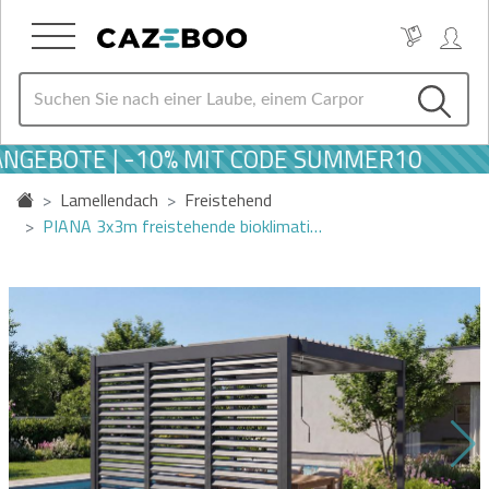
GEBOTE | -10% MIT CODE SUMMER10
Lamellendach
Freistehend
PIANA 3x3m freistehende bioklimati…