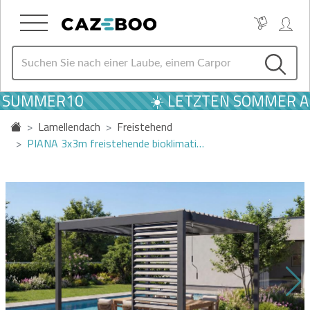
 SUMMER10
☀️ LETZTEN SOMMER AN
Lamellendach
Freistehend
PIANA 3x3m freistehende bioklimati…