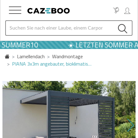
E SUMMER10
☀️ LETZTEN SOMMER AN
Lamellendach
Wandmontage
PIANA 3x3m angebauter, bioklimatis…