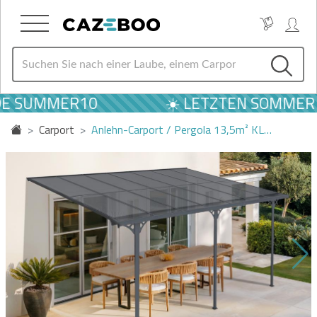
E SUMMER10
☀️ LETZTEN SOMMER AN
Carport
Anlehn-Carport / Pergola 13,5m² KL…