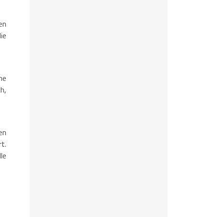
en
ie
ne
h,
en
t.
le