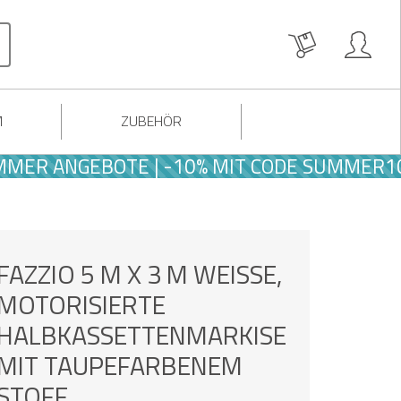
M
ZUBEHÖR
ANGEBOTE | -10% MIT CODE SUMMER10
FAZZIO 5 M X 3 M WEISSE, M
OTORISIERTE H
ALBKASSETTENMARKISE M
IT TAUPEFARBENEM S
TOFF