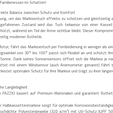
Familienessen im Schatten!
rfekte Balance zwischen Schutz und Komfort
sung, um das Markisentuch effektiv zu schützen und gleichzeitig e
gefahrenen Zustand wird das Tuch teilweise von einer Kasset
ützt, während ein Teil der Arme sichtbar bleibt. Dieser Kompromi
hzeitig moderner Ästhetik.
tor, fährt das Markisentuch per Fernbedienung in weniger als ein
ngswinkel von 30° bis 100° passt sich flexibel an und schützt Ihr
Sonne. Dank seines Sonnensensors öffnet sich die Markise je na
attet mit einem Windsensor (auch Anemometer genannt) fährt s
leistet optimalen Schutz für Ihre Markise und trägt zu ihrer länger
he Langlebigkeit
 FAZZIO basiert auf Premium-Materialien und garantiert Ästheti
r Halbkassettenmarkise sorgt für optimale Korrosionsbeständigke
 hochdichte Polyestergewebe (320 g/m²) mit UV-Schutz (UPF 50