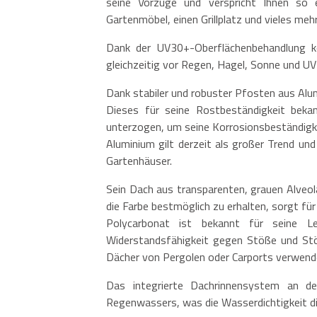
seine Vorzüge und verspricht Ihnen s
Gartenmöbel, einen Grillplatz und vieles meh
Dank der UV30+-Oberflächenbehandlung kö
gleichzeitig vor Regen, Hagel, Sonne und U
Dank stabiler und robuster Pfosten aus Alu
Dieses für seine Rostbeständigkeit bekan
unterzogen, um seine Korrosionsbeständigke
Aluminium gilt derzeit als großer Trend und
Gartenhäuser.
Sein Dach aus transparenten, grauen Alveol
die Farbe bestmöglich zu erhalten, sorgt für
Polycarbonat ist bekannt für seine Le
Widerstandsfähigkeit gegen Stöße und Stöße
Dächer von Pergolen oder Carports verwend
Das integrierte Dachrinnensystem an der
Regenwassers, was die Wasserdichtigkeit di