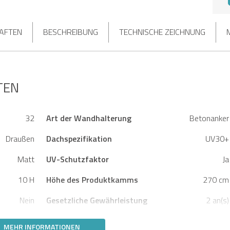
HAFTEN
BESCHREIBUNG
TECHNISCHE ZEICHNUNG
TEN
32
Art der Wandhalterung
Betonanker
Draußen
Dachspezifikation
UV30+
Matt
UV-Schutzfaktor
Ja
10 H
Höhe des Produktkamms
270 cm
Nein
Gesetzliche Gewährleistung
2 an(s)
MEHR INFORMATIONEN