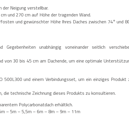
n der Neigung verstellbar.
25 cm und 270 cm auf Höhe der tragenden Wand.
r Pfosten und gewünschter Höhe Ihres Daches zwischen 74° und 8
 Gegebenheiten unabhängig voneinander seitlich verschiebe
and von 30 bis 45 cm am Dachende, um eine optimale Unterstützu
EO 500L300 und einem Verbindungsset, um ein einziges Produkt 
in, die technische Zeichnung dieses Produkts zu konsultieren.
parentem Polycarbonatdach erhältlich.
– 4,5m – 5m – 5,5m – 6m – 8m – 9m – 11m