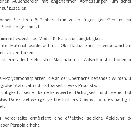
o einen Außenbereich mit angenehmen Abmessungen, um schö
r aufzustellen.
nnen Sie Ihren Außenbereich in vollen Zügen genießen und si
V-Strahlen geschützt.
minium beweist das Modell KLEO seine Langlebigkeit.
nte Material wurde auf der Oberfläche einer Pulverbeschichtu
it zu verstärken.
 ist eines der beliebtesten Materialien für Außenkonstruktionen u
ar-Polycarbonatplatten, die an der Oberfläche behandelt wurden, 
 große Stabilität und Haltbarkeit dieses Produkts.
ichtigkeit, seine bemerkenswerte Dichtigkeit und seine ho
. Da es viel weniger zerbrechlich als Glas ist, wird es häufig f
et.
 Vorderseite ermöglicht eine effektive seitliche Ableitung d
eser Pergola erhöht.