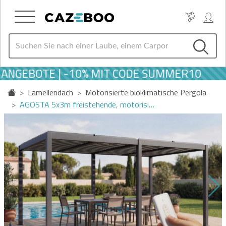
GEBOTE | -10% MIT CODE SUMMER10
Lamellendach
Motorisierte bioklimatische Pergola
AGOSTA 5x3m freistehende, motorisi…