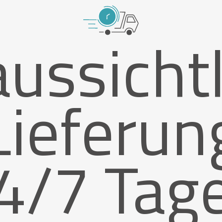
ussicht
Lieferun
4/7 Tag