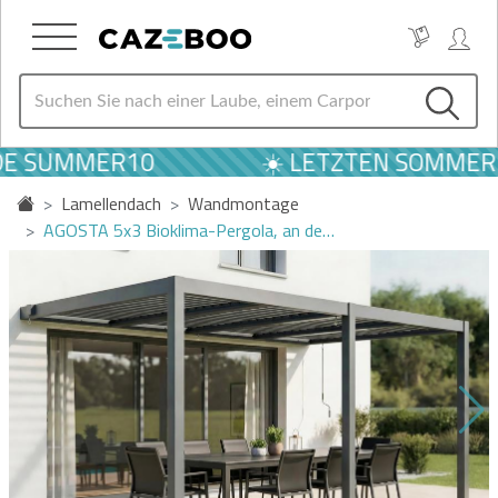
E SUMMER10
☀️ LETZTEN SOMMER AN
Lamellendach
Wandmontage
AGOSTA 5x3 Bioklima-Pergola, an de…