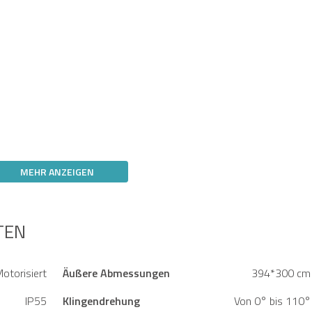
MEHR ANZEIGEN
TEN
otorisiert
Äußere Abmessungen
394*300 cm
IP55
Klingendrehung
Von 0° bis 110°