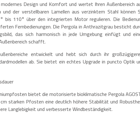
t modernes Design und Komfort und wertet Ihren Außenbereich au
n und der verstellbaren Lamellen aus verzinktem Stahl können S
0° bis 110° über den integrierten Motor regulieren. Die Bedienu
eferten Fernbedienungen. Die Pergola in Anthrazitgrau besticht dur
ungsbild, das sich harmonisch in jede Umgebung einfügt und ein
Außenbereich schafft.
ßenbereiche entwickelt und hebt sich durch ihr großzügigere
ardmodellen ab. Sie bietet ein echtes Upgrade in puncto Optik u
sdauer
niumpfosten bietet die motorisierte bioklimatische Pergola AGOS
 cm starken Pfosten eine deutlich höhere Stabilität und Robusthei
ere Langlebigkeit und verbesserte Windbeständigkeit.