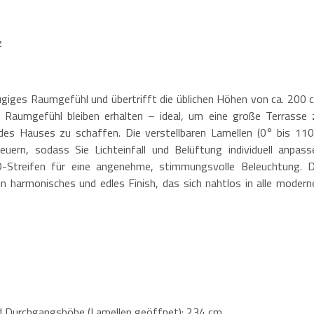
z
giges Raumgefühl und übertrifft die üblichen Höhen von ca. 200 
es Raumgefühl bleiben erhalten – ideal, um eine große Terrasse 
 des Hauses zu schaffen. Die verstellbaren Lamellen (0° bis 110
uern, sodass Sie Lichteinfall und Belüftung individuell anpass
D-Streifen für eine angenehme, stimmungsvolle Beleuchtung. D
in harmonisches und edles Finish, das sich nahtlos in alle modern
d Durchgangshöhe (Lamellen geöffnet): 234 cm