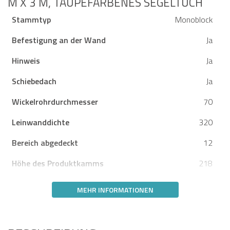
X 3 M, TAUPEFARBENES SEGELTUCH
Stammtyp
Monoblock
Befestigung an der Wand
Ja
Hinweis
Ja
Schiebedach
Ja
Wickelrohrdurchmesser
70
Leinwanddichte
320
Bereich abgedeckt
12
Höhe des Produktkamms
218
MEHR INFORMATIONEN