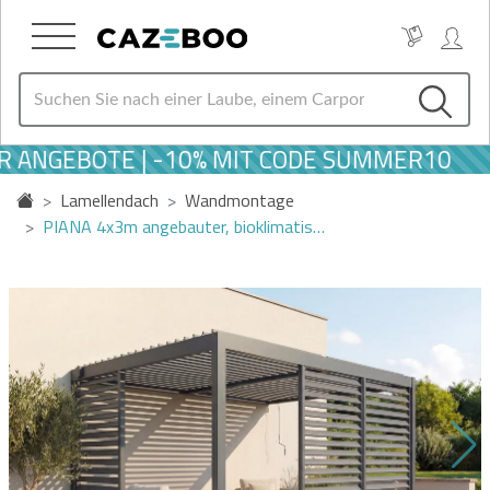
 ANGEBOTE | -10% MIT CODE SUMMER10
Lamellendach
Wandmontage
PIANA 4x3m angebauter, bioklimatis…