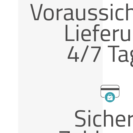
Voraussich
Liefer
4/7 Ta
Siche