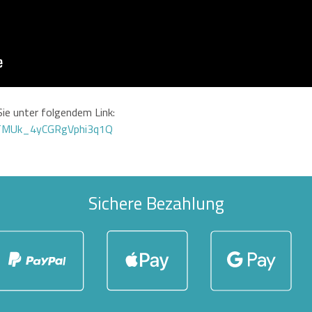
ie unter folgendem Link:
GTMUk_4yCGRgVphi3q1Q
Sichere Bezahlung