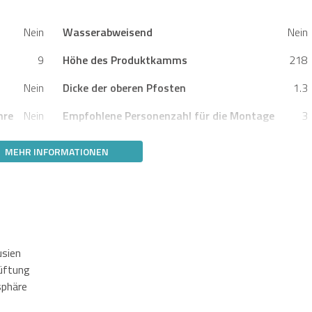
Nein
Wasserabweisend
Nein
9
Höhe des Produktkamms
218
Nein
Dicke der oberen Pfosten
1.3
hre
Nein
Empfohlene Personenzahl für die Montage
3
MEHR INFORMATIONEN
usien
lüftung
sphäre