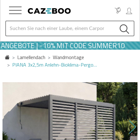
NGEBOTE | -10% MIT CODE SUMMER10
Lamellendach
Wandmontage
PIANA 3x2,5m Anlehn-Bioklima-Pergo…